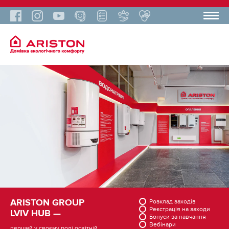
ARISTON GROUP
Розклад заходів
Реєстрація на заходи
LVIV HUB —
Бонуси за навчання
Вебінари
перший у своєму роді освітній