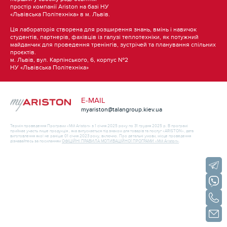
простір компанії Ariston на базі НУ
«Львівська Політехніка» в м. Львів.
Ця лабораторія створена для розширення знань, вмінь і навичок
студентів, партнерів, фахівців із галузі теплотехніки, як потужний
майданчик для проведення тренінгів, зустрічей та планування спільних
проєктів.
м. Львів, вул. Карпінського, 6, корпус №2
НУ «Львівська Політехніка»
E-MAIL
myariston@talangroup.kiev.ua
Термін проведення Програми «Мій Ariston» з 1 січня 2025 року по 31 грудня 2025 р. В програмі
приймає участь лише продукція , яка випускається під знаком для товарів та послуг «ARISTON», дата
виготовлення якої не раніше 01 січня 2023 року, включно. Про детальні умови, місце проведення
дізнавайтесь за посиланням
ОФІЦІЙНІ ПРАВИЛА МОТИВАЦІЙНОЇ ПРОГРАМИ «Мій Ariston»
.
TELEG
VIBER
КОНТА
НАПИШ